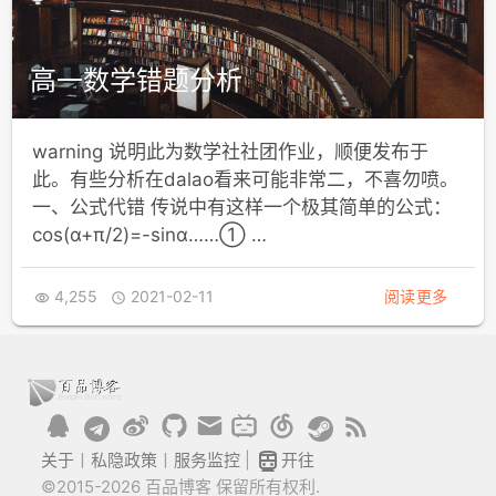
高一数学错题分析
warning 说明此为数学社社团作业，顺便发布于
此。有些分析在dalao看来可能非常二，不喜勿喷。
一、公式代错 传说中有这样一个极其简单的公式：
cos⁡(α+π/2)=-sinα……① …
4,255
2021-02-11
阅读更多



关于
丨
私隐政策
丨
服务监控
|
开往
©2015-2026 百品博客 保留所有权利.