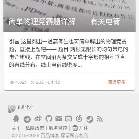
简单物理竞赛题详解——有关电荷
引言 这里列出一道高考生也可简单解出的物理竞赛
题，直接上题吧—— 题目 两根无限长的均匀带电的
电介质线，在空间沿两条交叉成十字形的相互垂直
的直线分布，线上电荷线密度…
4,821
2021-04-12
阅读更多



关于
丨
私隐政策
丨
服务监控
|
开往
©2015-2026 百品博客 保留所有权利.