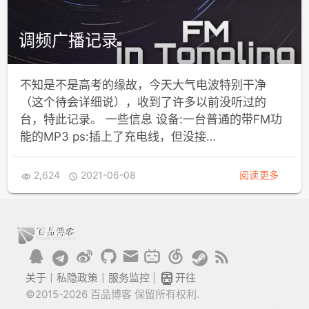
调频广播记录
不知是不是高考的缘故，今天大气电波特别干净
（这个待会详细说），收到了许多以前没听过的
台，特此记录。 一些信息 设备:一台普通的带FM功
能的MP3 ps:插上了充电线，但没接…
2,624
2021-06-08
阅读更多



关于
丨
私隐政策
丨
服务监控
|
开往
©2015-2026 百品博客 保留所有权利.