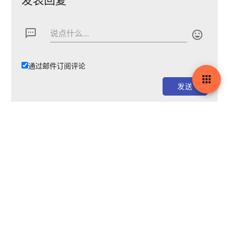
发表回复
textsms
说点什么...

通过邮件订阅评论

订阅本站最新通知
4 年前
林羽凡
一看这风扇叶子，就知道这机子经历了岁月的洗
礼。
4 年前
MX
博主
@林羽凡：
是的，我记忆之中好像就没清理