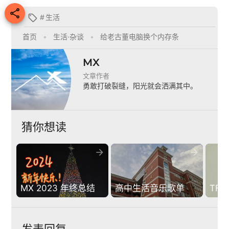

#
生活

首页
•
生活·杂谈
•
给老古董电脑换个内存条
MX
文章作者
勇敢打破裂缝，阳光就会洒满其中。
猜你想读


MX 2023 年终总结
高中生活音乐歌单
TF