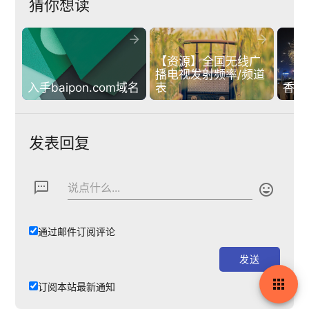
猜你想读


【资源】全国无线广
播电视发射频率/频道
入手baipon.com域名
表
香港
发表回复
textsms
说点什么...

通过邮件订阅评论

订阅本站最新通知