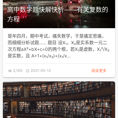
高中数学题快解快析——有关复数的
方程
是年四月，期中考试，痛失数学，于是痛定思痛，
而细细分析试题…… 题目 设X₁，X₂是实系数一元二
次方程aX²+bX+c=0的两个根，若X₁是虚数，X₁²/X₂
是实数，且 A=1+(x₁/x₂)+(x₁/x…
3,165
2021-05-12
阅读更多

