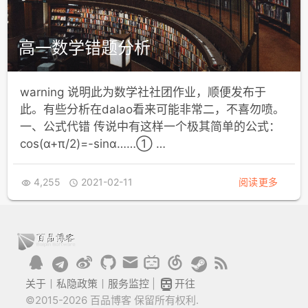
高一数学错题分析
warning 说明此为数学社社团作业，顺便发布于
此。有些分析在dalao看来可能非常二，不喜勿喷。
一、公式代错 传说中有这样一个极其简单的公式：
cos⁡(α+π/2)=-sinα……① …
4,255
2021-02-11
阅读更多



关于
丨
私隐政策
丨
服务监控
|
开往
©2015-2026 百品博客 保留所有权利.